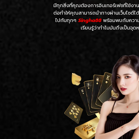
มีทุกสิ่งที่คุณต้องการอินเทอร์เฟซที่ใช้ง
ต่อทำให้คุณสามารถนำทางผ่านเว็บไซต์ไ
ไปกับทุกๆ
Singha
88
พร้อมพบกับความตื
เรียนรู้ว่าทำไมมันถึงเป็น