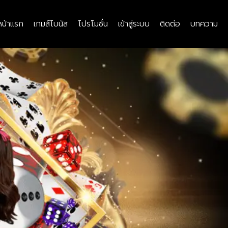
หน้าแรก
เกมส์โบนัส
โปรโมชั่น
เข้าสู่ระบบ
ติดต่อ
บทความ