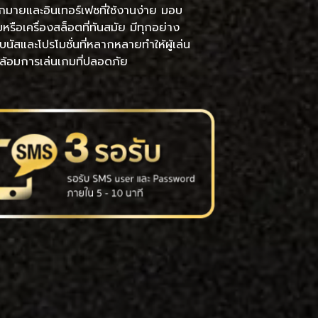
กมายและอินเทอร์เฟซที่ใช้งานง่าย มอบ
หรือเครื่องสล็อตที่ทันสมัย มีทุกอย่าง
บนัสและโปรโมชั่นที่หลากหลายทำให้ผู้เล่น
้อมการเล่นเกมที่ปลอดภัย