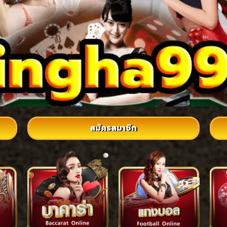
สมัครสมาชิก